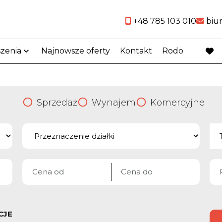
+48 785 103 010
biu
szenia
Najnowsze oferty
Kontakt
Rodo
favo
Sprzedaż
Wynajem
Komercyjne
CJE