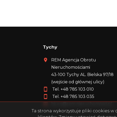
Tychy
REM Agencja Obrotu
Nieruchomościami
43-100 Tychy AL. Bielska 97/18
(wejście od głównej ulicy)
Tel. +48
785 103 010
Tel. +48
785 103 035
biuro@rem.nieruchomosci.pl
Ta strona wykorzystuje pliki cookies 