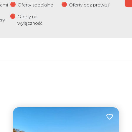
iami
Oferty specjalne
Oferty bez prowizji
Oferty na
ery
wyłączność
Dodaj do u