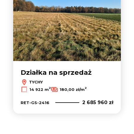
Działka na sprzedaż
TYCHY
2
2
14 922 m
180,00 zł/m
2 685 960 zł
RET-GS-2416