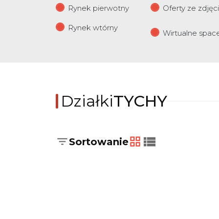
Rynek pierwotny
Oferty ze zdjęc
Rynek wtórny
Wirtualne spac
Działki
TYCHY
Sortowanie
tabela
lista