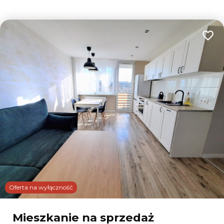
Dodaj
Oferta na wyłączność
Mieszkanie na sprzedaż