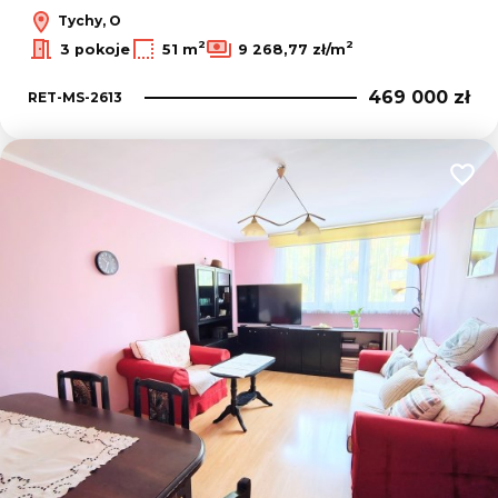
Tychy, O
2
2
3 pokoje
51 m
9 268,77 zł/m
469 000 zł
RET-MS-2613
Dodaj