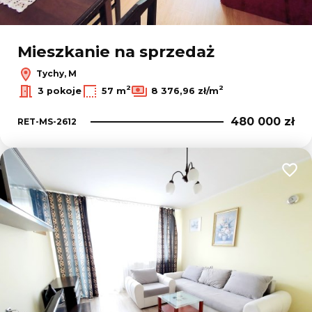
Mieszkanie na sprzedaż
Tychy, M
2
2
3 pokoje
57 m
8 376,96 zł/m
480 000 zł
RET-MS-2612
Dodaj