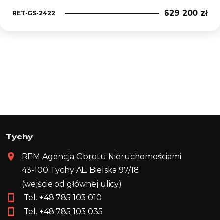
629 200 zł
RET-GS-2422
Tychy
REM Agencja Obrotu Nieruchomościami
43-100 Tychy AL. Bielska 97/18
(wejście od głównej ulicy)
Tel. +48
785 103 010
Tel. +48
785 103 035