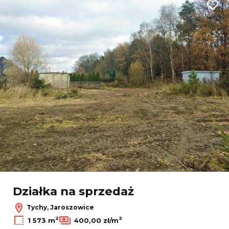
Dodaj
Działka na sprzedaż
Tychy, Jaroszowice
2
2
1 573 m
400,00 zł/m